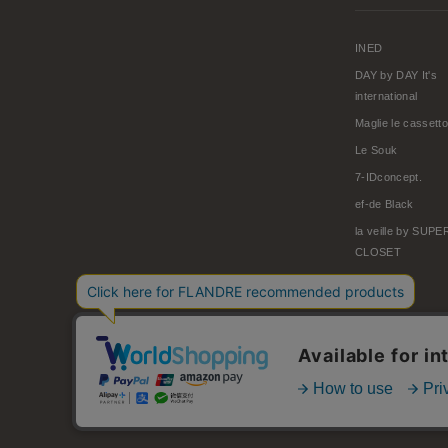
INED
DAY by DAY It's
international
Maglie le cassetto
Le Souk
7-IDconcept.
ef-de Black
la veille by SUP
CLOSET
© FLANDRE CO., LTD.
お問い合わせ