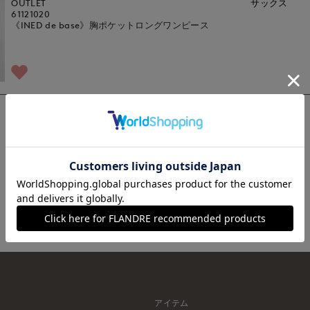
OUTLET
サックス
61121020
《INED de base》胸ポケットロングワンピース
1
アイテム