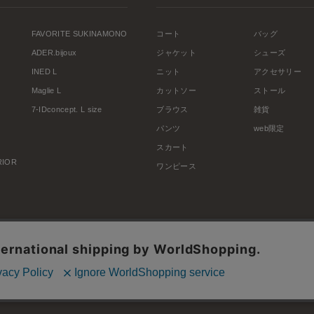
FAVORITE SUKINAMONO
コート
バッグ
ADER.bijoux
ジャケット
シューズ
INED L
ニット
アクセサリー
Maglie L
カットソー
ストール
7-IDconcept. L size
ブラウス
雑貨
パンツ
web限定
スカート
ERIOR
ワンピース
利用規約
会社概要
プライバシーポリシー
特定商取引・古物営業法に基づく表示