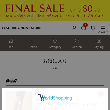
2
メニュー
Top
Brand
Category
Search
Styling
お気に入り
Like
商品名
OUTLET
54161043
《INED de base》メランジドライツイル
テーパードパンツ【セットアップ対応】
ブラウン