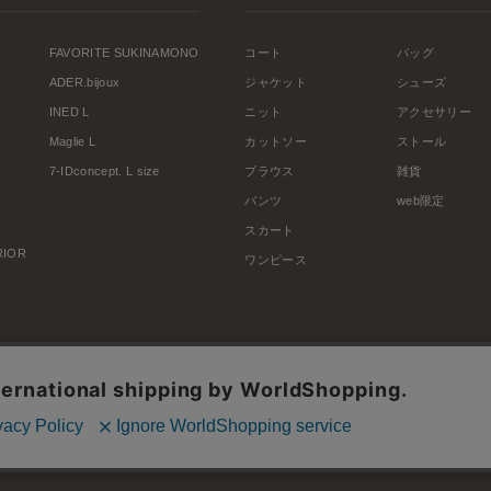
FAVORITE SUKINAMONO
コート
バッグ
ADER.bijoux
ジャケット
シューズ
INED L
ニット
アクセサリー
Maglie L
カットソー
ストール
7-IDconcept. L size
ブラウス
雑貨
パンツ
web限定
スカート
ERIOR
ワンピース
利用規約
会社概要
プライバシーポリシー
特定商取引・古物営業法に基づく表示