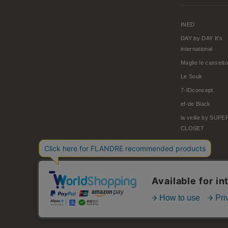
INED
DAY by DAY It's
international
Maglie le cassetto
Le Souk
7-IDconcept.
ef-de Black
la veille by SUP
CLOSET
© FLANDRE CO., LTD.
お問い合わせ