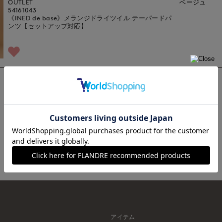
OUTLET
ベージュ
54161043
《INED de base》メランジドライツイル テーパードパ
ンツ【セットアップ対応】
1
アイテム