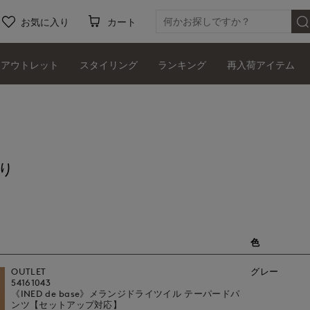
お気に入り
カート
アウトレット
スタイリング
ランキング
再入荷アイテム
り
色
OUTLET
グレー
54161043
《INED de base》メランジドライツイル テーパードパ
ンツ【セットアップ対応】