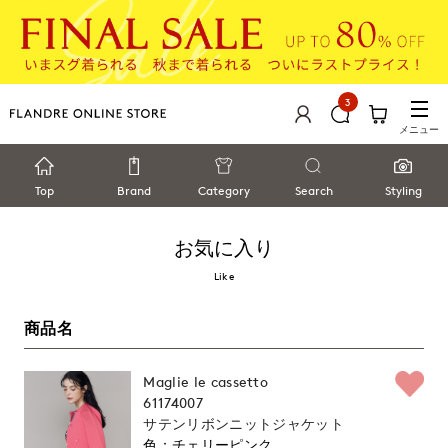
3
メニュー
Top
Brand
Category
Search
Styling
お気に入り
Like
商品名
Maglie le cassetto
61174007
サテンリボンニットジャケット
チェリーピンク