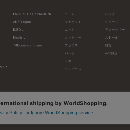
FAVORITE SUKINAMONO
コート
バッグ
ADER.bijoux
ジャケット
シューズ
INED L
ニット
アクセサリー
Maglie L
カットソー
ストール
7-IDconcept. L size
ブラウス
雑貨
パンツ
web限定
スカート
ERIOR
ワンピース
利用規約
会社概要
プライバシーポリシー
特定商取引・古物営業法に基づく表示