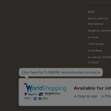
INED
DAY by DAY It's
international
Maglie le cassetto
Le Souk
7-IDconcept.
ef-de Black
la veille by SUP
CLOSET
© FLANDRE CO., LTD.
お問い合わせ