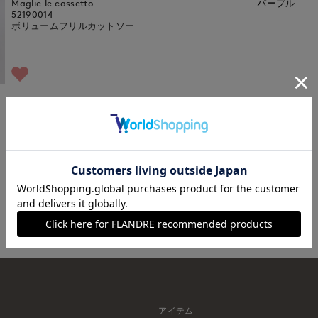
Maglie le cassetto
パープル
52190014
ボリュームフリルカットソー
1
アイテム