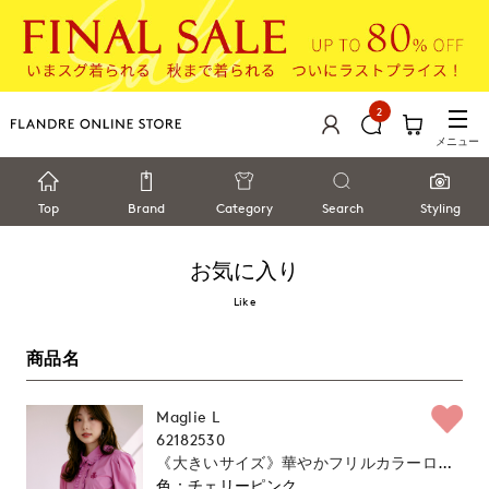
2
メニュー
Top
Brand
Category
Search
Styling
お気に入り
Like
商品名
Maglie L
62182530
《大きいサイズ》華やかフリルカラーロゴ
刺繍ブラウス《M Maglie le cassetto×冨張
チェリーピンク