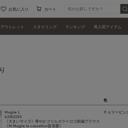
お気に入り
カート
アウトレット
スタイリング
ランキング
再入荷アイテム
り
色
Maglie L
チェリーピン
62182530
《大きいサイズ》華やかフリルカラーロゴ刺繍ブラウス
《M Maglie le cassetto×冨張愛》