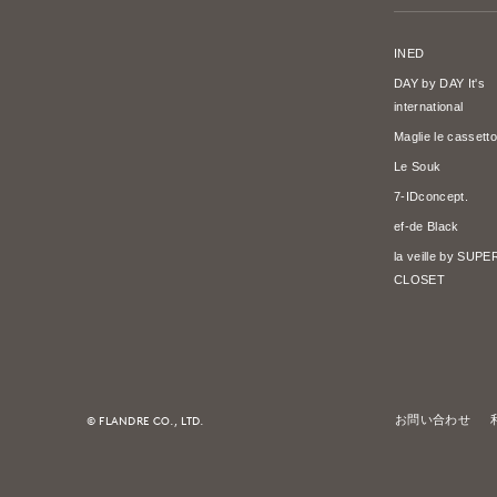
INED
DAY by DAY It's
international
Maglie le cassetto
Le Souk
7-IDconcept.
ef-de Black
la veille by SUP
CLOSET
© FLANDRE CO., LTD.
お問い合わせ