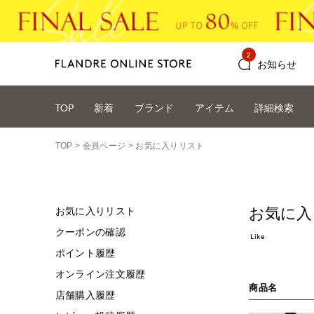
2
お知らせ
TOP
新着
ブランド
アイテム
詳細検索
TOP
会員ページ
お気に入りリスト
お気に入
お気に入りリスト
クーポンの確認
Like
ポイント履歴
オンライン注文履歴
商品名
店舗購入履歴