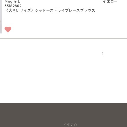
Maglie L
イエロー
53182802
《大きいサイズ》シャドーストライプレースブラウス
1
アイテム