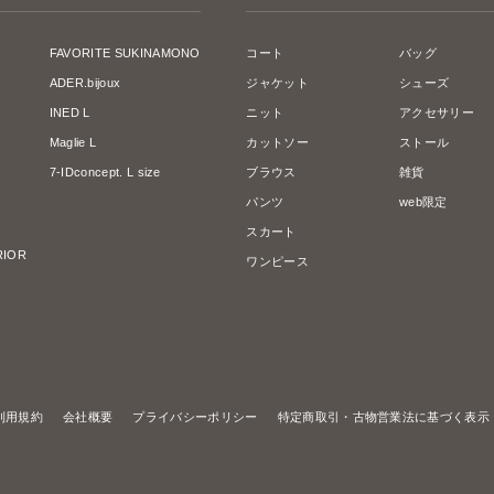
FAVORITE SUKINAMONO
コート
バッグ
ADER.bijoux
ジャケット
シューズ
INED L
ニット
アクセサリー
Maglie L
カットソー
ストール
7-IDconcept. L size
ブラウス
雑貨
パンツ
web限定
スカート
ERIOR
ワンピース
利用規約
会社概要
プライバシーポリシー
特定商取引・古物営業法に基づく表示