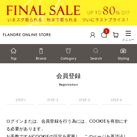
2
メニュー
Top
Brand
Category
Search
Styling
会員登録
Registration
STEP 1
STEP 2
STEP 3
STEP 4
ログインまたは、会員登録を行う為には、COOKIEを有効にす
る必要があります。
お手数ですがCOOKIEの設定を変更し、このページを再読込し