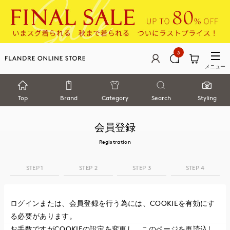
3
メニュー
Top
Brand
Category
Search
Styling
会員登録
Registration
STEP 1
STEP 2
STEP 3
STEP 4
ログインまたは、会員登録を行う為には、COOKIEを有効にす
る必要があります。
お手数ですがCOOKIEの設定を変更し、このページを再読込し