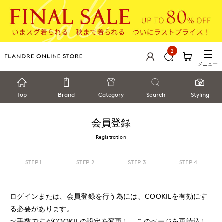
2
メニュー
Top
Brand
Category
Search
Styling
会員登録
Registration
STEP 1
STEP 2
STEP 3
STEP 4
ログインまたは、会員登録を行う為には、COOKIEを有効にす
る必要があります。
お手数ですがCOOKIEの設定を変更し、このページを再読込し