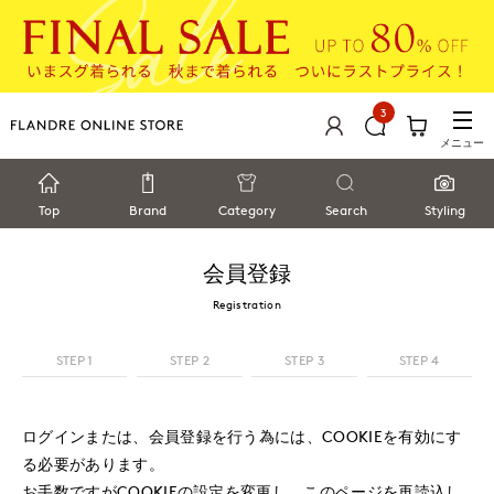
3
メニュー
Top
Brand
Category
Search
Styling
会員登録
Registration
STEP 1
STEP 2
STEP 3
STEP 4
ログインまたは、会員登録を行う為には、COOKIEを有効にす
る必要があります。
お手数ですがCOOKIEの設定を変更し、このページを再読込し