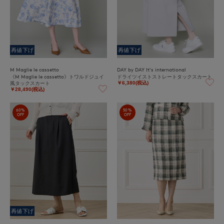
再値下げ
再値下げ
M Maglie le cassetto
DAY by DAY It's international
《M Maglie le cassetto》トワルドジュイ
ドライツイストストレートタックスカート
風タックスカート
￥6,380(税込)
￥28,490(税込)
60%
50%
OFF
OFF
再値下げ