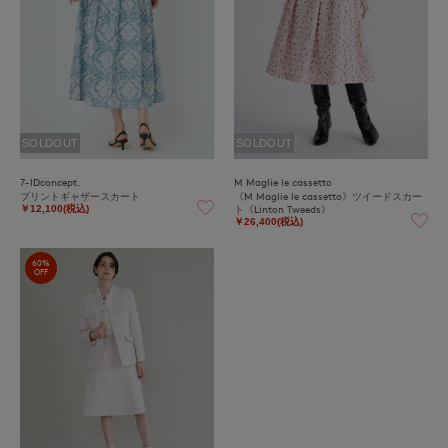
SOLDOUT
SOLDOUT
7-IDconcept.
M Maglie le cassetto
プリントギャザースカート
《M Maglie le cassetto》ツイードスカー
ト《Linton Tweeds》
￥12,100(税込)
￥26,400(税込)
60%
OFF