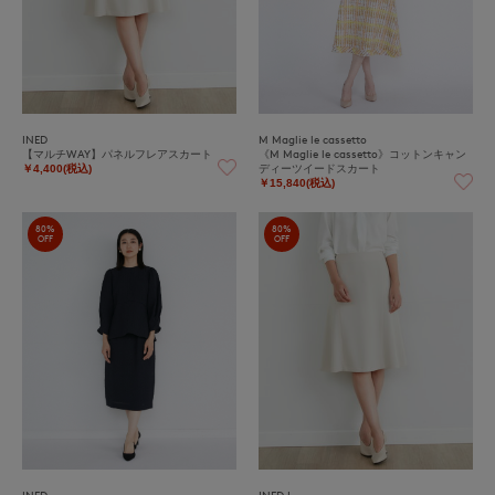
INED
M Maglie le cassetto
【マルチWAY】パネルフレアスカート
《M Maglie le cassetto》コットンキャン
ディーツイードスカート
￥4,400(税込)
￥15,840(税込)
80%
80%
OFF
OFF
INED
INED L