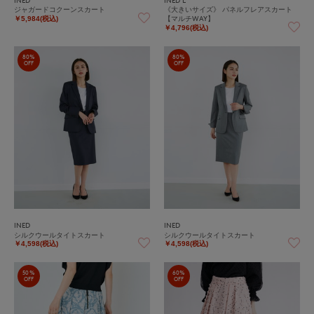
ジャガードコクーンスカート
《大きいサイズ》 パネルフレアスカート
【マルチWAY】
￥5,984(税込)
￥4,796(税込)
80%
80%
OFF
OFF
INED
INED
シルクウールタイトスカート
シルクウールタイトスカート
￥4,598(税込)
￥4,598(税込)
50%
60%
OFF
OFF