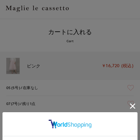
カートに入れる
Cart
￥16,720 (税込)
ピンク
05(5号)
在庫なし
07(7号)
残り1点
09(9号)
残り1点
11(11号)
在庫なし