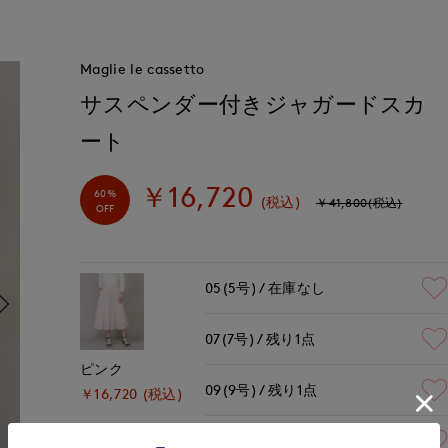
Maglie le cassetto
サスペンダー付きジャガードスカ
ート
￥16,720
60%
(税込)
￥41,800(税込)
OFF
05(5号)
在庫なし
07(7号)
残り1点
ピンク
09(9号)
残り1点
￥16,720 (税込)
11(11号)
在庫なし