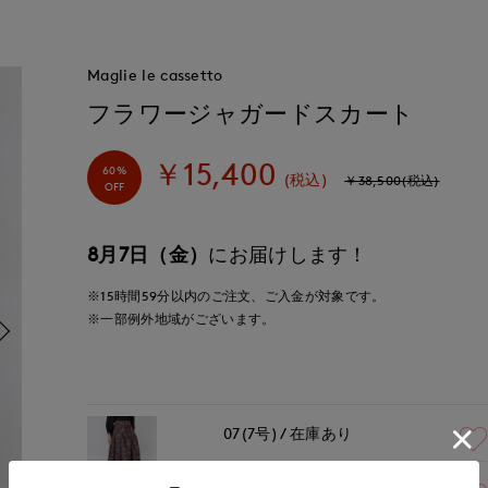
Maglie le cassetto
フラワージャガードスカート
￥15,400
60%
(税込)
￥38,500(税込)
OFF
8月7日（金）
にお届けします！
※15時間
59分
以内
のご注文、ご入金が対象です。
※一部例外地域がございます。
07(7号)
在庫あり