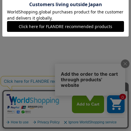
07(7号)
残り1点