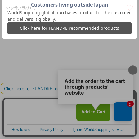
07(7号)
残り1点