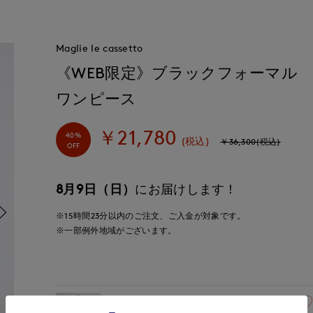
Maglie le cassetto
《WEB限定》ブラックフォーマル
ワンピース
￥21,780
40%
(税込)
￥36,300(税込)
OFF
8月9日（日）
にお届けします！
※15時間
23分
以内
のご注文、ご入金が対象です。
※一部例外地域がございます。
05(5号)
残りわずか