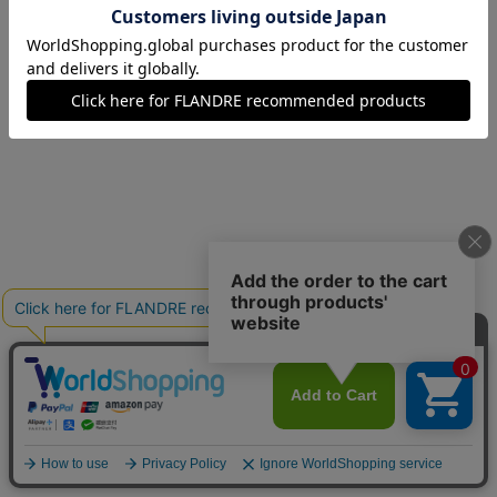
07(7号)
在庫なし
09(9号)
残りわずか