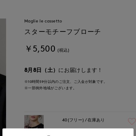
Maglie le cassetto
スターモチーフブローチ
￥5,500
(税込)
8月8日（土）
にお届けします！
※10時間
59分
以内
のご注文、ご入金が対象です。
※一部例外地域がございます。
40(フリー)
在庫あり