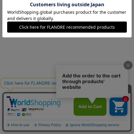
09(9号)
残り1点
11(11号)
在庫なし