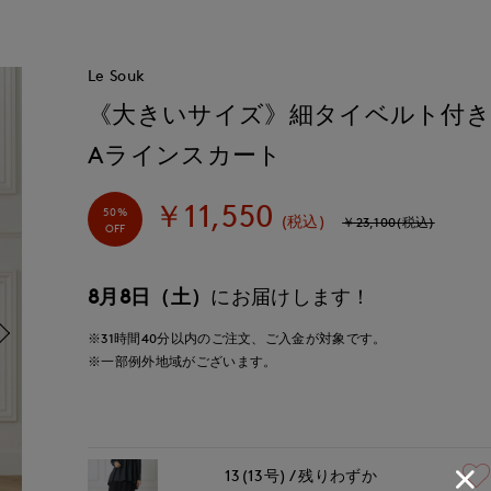
Le Souk
《大きいサイズ》細タイベルト付
Aラインスカート
￥11,550
50%
(税込)
￥23,100(税込)
OFF
8月8日（土）
にお届けします！
※31時間
40分
以内
のご注文、ご入金が対象です。
※一部例外地域がございます。
13(13号)
残りわずか