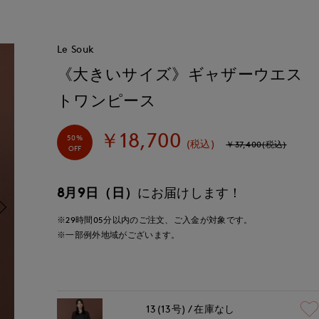
Le Souk
《大きいサイズ》ギャザーウエス
トワンピース
￥18,700
50%
(税込)
￥37,400(税込)
OFF
8月9日（日）
にお届けします！
※29時間
05分
以内
のご注文、ご入金が対象です。
※一部例外地域がございます。
13(13号)
在庫なし