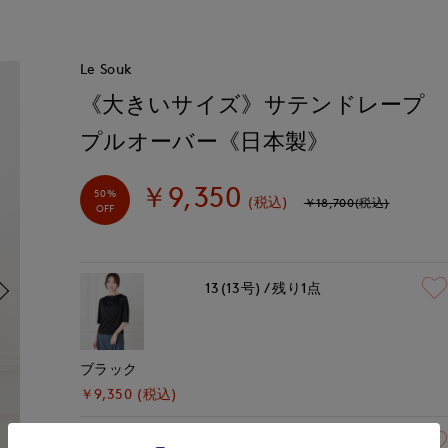
Le Souk
《大きいサイズ》サテンドレープ
プルオーバー《日本製》
￥9,350
50%
(税込)
￥18,700(税込)
OFF
13(13号)
残り1点
ブラック
￥9,350 (税込)
13(13号)
在庫なし