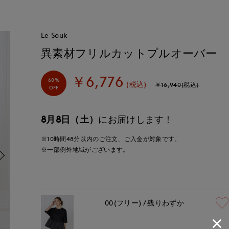
Le Souk
異素材フリルカットプルオーバー
￥6,776
60%
(税込)
￥16,940(税込)
OFF
8月8日（土）
にお届けします！
※10時間
48分
以内
のご注文、ご入金が対象です。
※一部例外地域がございます。
00(フリー)
残りわずか