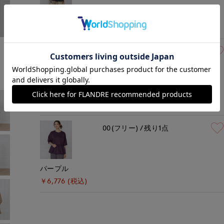
ブラック
￥6,776 (税込)
モデル身長:168cm
着用サイズ:00(M)
00(フリー)
残り1点
キャメル
￥6,776 (税込)
00(フリー)
残り1点
パープル
￥6,776 (税込)