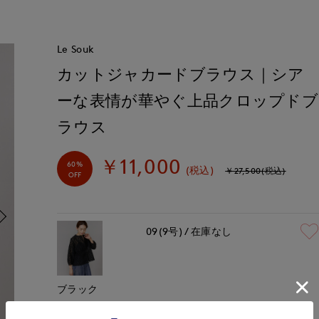
Le Souk
カットジャカードブラウス｜シア
ーな表情が華やぐ上品クロップドブ
ラウス
￥11,000
60%
(税込)
￥27,500(税込)
OFF
09(9号)
在庫なし
ブラック
￥11,000 (税込)