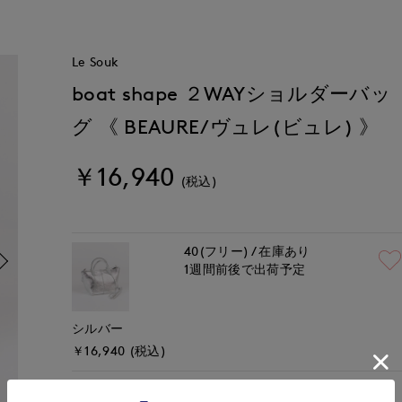
Le Souk
boat shape ２WAYショルダーバッ
グ 《 BEAURE/ヴュレ(ビュレ) 》
￥16,940
(税込)
40(フリー)
在庫あり
1週間前後で出荷予定
シルバー
￥16,940 (税込)