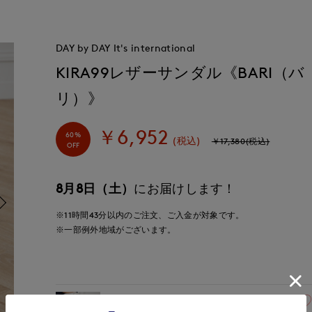
DAY by DAY It's international
KIRA99レザーサンダル《BARI（バ
リ）》
￥6,952
60%
(税込)
￥17,380(税込)
OFF
8月8日（土）
にお届けします！
※11時間
43分
以内
のご注文、ご入金が対象です。
※一部例外地域がございます。
23(23.5cm)
在庫あり