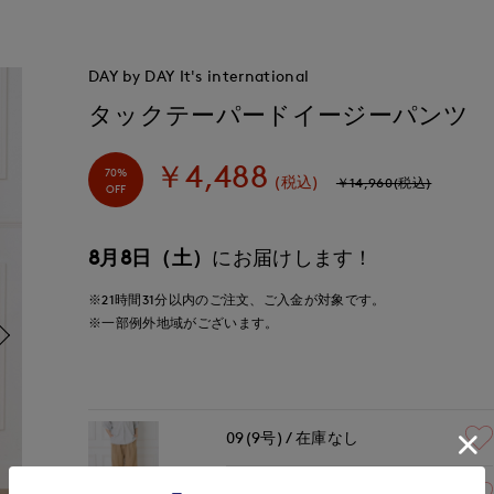
DAY by DAY It's international
タックテーパードイージーパンツ
￥4,488
70%
(税込)
￥14,960(税込)
OFF
8月8日（土）
にお届けします！
※21時間
31分
以内
のご注文、ご入金が対象です。
※一部例外地域がございます。
09(9号)
在庫なし
11(11号)
在庫なし