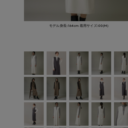
モデル身長:164cm
着用サイズ:00(M)