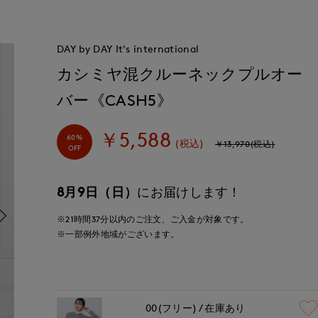
DAY by DAY It's international
カシミヤ混クルーネックプルオー
バー《CASH5》
￥5,588
60%
(税込)
￥13,970(税込)
OFF
8月9日（日）
にお届けします！
※21時間
37分
以内
のご注文、ご入金が対象です。
※一部例外地域がございます。
00(フリー)
在庫あり