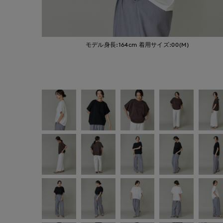
モデル身長:164cm
着用サイズ:00(M)