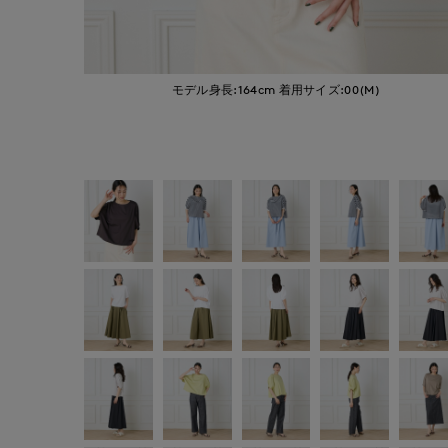
モデル身長:164cm
着用サイズ:00(M)