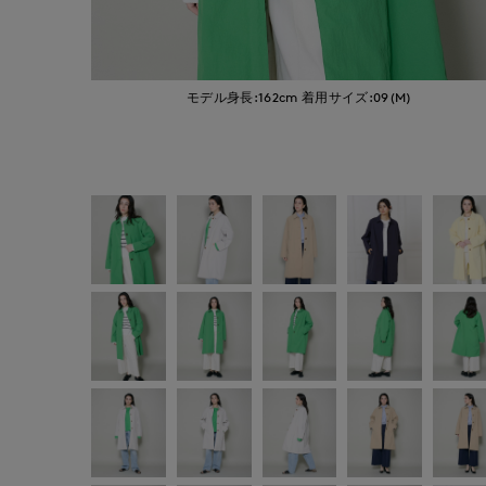
モデル身長:162cm
着用サイズ:09(M)