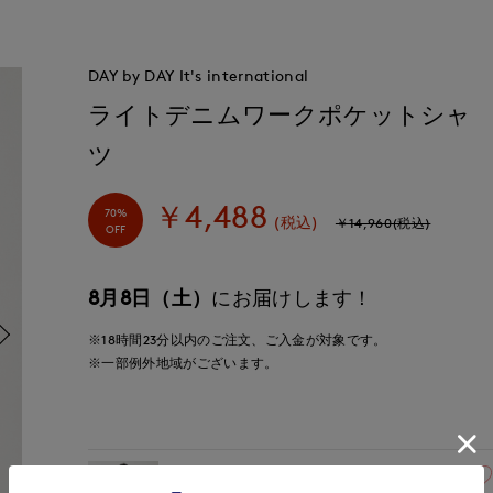
DAY by DAY It's international
ライトデニムワークポケットシャ
ツ
￥4,488
70%
(税込)
￥14,960(税込)
OFF
8月8日（土）
にお届けします！
※18時間
23分
以内
のご注文、ご入金が対象です。
※一部例外地域がございます。
00(フリー)
残りわずか