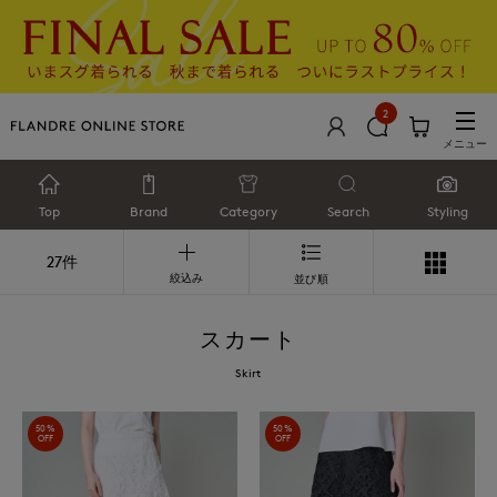
2
メニュー
Top
Brand
Category
Search
Styling
27件
絞込み
並び順
スカート
Skirt
50%
50%
OFF
OFF