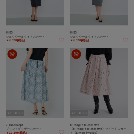
INED
INED
シルクウールタイトスカート
シルクウールタイトスカート
￥4,598(税込)
￥4,598(税込)
50%
60%
OFF
OFF
SOLDOUT
SOLDOUT
7-IDconcept.
M Maglie le cassetto
プリントギャザースカート
《M Maglie le cassetto》ツイードスカー
ト《Linton Tweeds》
￥12,100(税込)