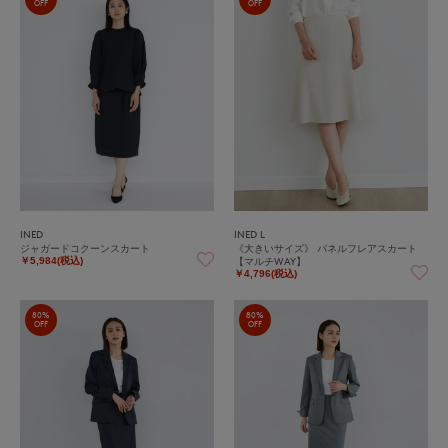
OFF
OFF
INED
INED L
ジャガードコクーンスカート
《大きいサイズ》 パネルフレアスカート
【マルチWAY】
￥5,984(税込)
￥4,796(税込)
80%
80%
OFF
OFF