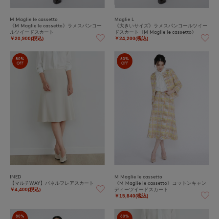
M Maglie le cassetto
Maglie L
《M Maglie le cassetto》ラメスパンコー
《大きいサイズ》ラメスパンコールツイー
ルツイードスカート
ドスカート《M Maglie le cassetto》
￥20,900(税込)
￥24,200(税込)
80%
60%
OFF
OFF
INED
M Maglie le cassetto
【マルチWAY】パネルフレアスカート
《M Maglie le cassetto》コットンキャン
ディーツイードスカート
￥4,400(税込)
￥15,840(税込)
80%
80%