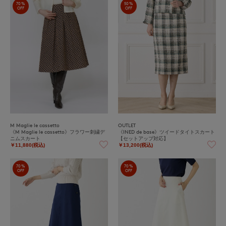
70%
50%
OFF
OFF
M Maglie le cassetto
OUTLET
《M Maglie le cassetto》フラワー刺繍デ
《INED de base》ツイードタイトスカート
ニムスカート
【セットアップ対応】
￥11,880(税込)
￥13,200(税込)
70%
70%
OFF
OFF