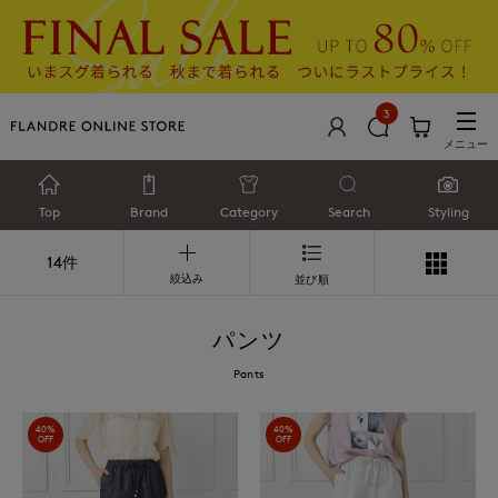
3
メニュー
Top
Brand
Category
Search
Styling
14件
絞込み
並び順
パンツ
Pants
40%
40%
OFF
OFF