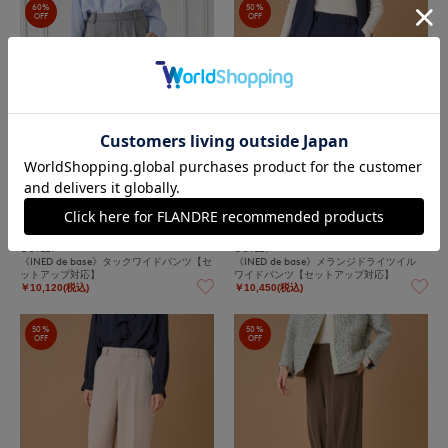
60%
50%
OFF
OFF
OUTLET
OUTLET
《INED de base》タックワイドパンツ【セ
《INED de base》メランジドライツイル
ットアップ対応】
ワイドパンツ【セットアップ対応】
￥10,120(税込)
￥10,450(税込)
50%
50%
OFF
OFF