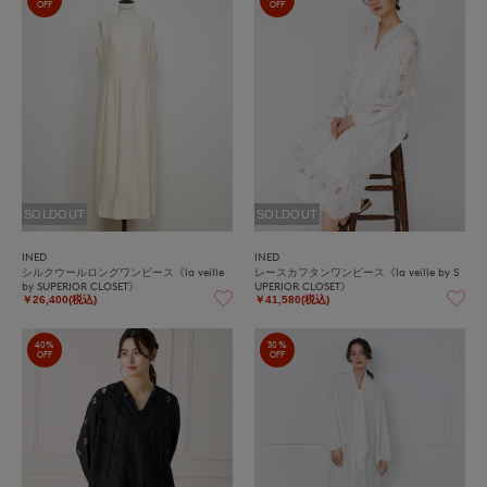
OFF
OFF
SOLDOUT
SOLDOUT
INED
INED
シルクウールロングワンピース《la veille
レースカフタンワンピース《la veille by S
by SUPERIOR CLOSET》
UPERIOR CLOSET》
￥26,400(税込)
￥41,580(税込)
40%
30%
OFF
OFF