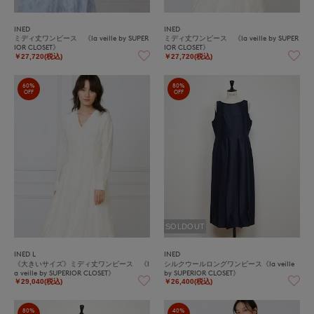
INED
INED
ミディ丈ワンピース 《la veille by SUPER
ミディ丈ワンピース 《la veille by SUPER
IOR CLOSET》
IOR CLOSET》
￥27,720(税込)
￥27,720(税込)
60%
80%
OFF
OFF
SOLDOUT
INED L
INED
《大きいサイズ》ミディ丈ワンピース 《l
シルクウールロングワンピース《la veille
a veille by SUPERIOR CLOSET》
by SUPERIOR CLOSET》
￥29,040(税込)
￥26,400(税込)
80%
40%