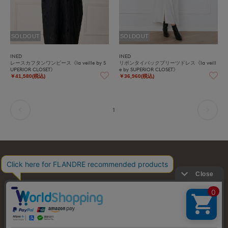
SOLDOUT
SOLDOUT
INED
INED
レースカフタンワンピース《la veille by S
リボンタイバックプリーツドレス《la veill
UPERIOR CLOSET》
e by SUPERIOR CLOSET》
￥41,580(税込)
￥36,960(税込)
1
お問い合わせ
利用規約
会社概要
プライバシーポリシー
特定商取引・古物営業法に基づく表示
店舗リスト