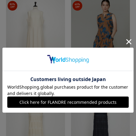
80%
60%
OFF
OFF
INED L
la veille by SUPERIOR CLOSET
《大きいサイズ》シルクウールロングワン
花柄ジャガードワンピース
ピース《la veille by SUPERIOR CLOSET》
￥31,680(税込)
￥28,600(税込)
80%
80%
OFF
OFF