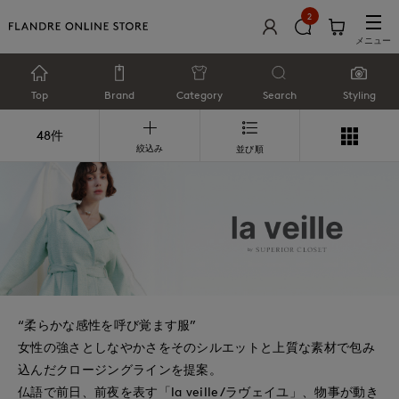
2
メニュー
Top
Brand
Category
Search
Styling
48件
絞込み
並び順
“柔らかな感性を呼び覚ます服”
女性の強さとしなやかさをそのシルエットと上質な素材で包み
込んだクロージングラインを提案。
仏語で前日、前夜を表す「la veille/ラヴェイユ」、物事が動き