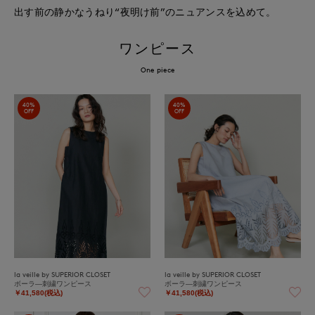
出す前の静かなうねり“夜明け前”のニュアンスを込めて。
ワンピース
One piece
40%
40%
OFF
OFF
la veille by SUPERIOR CLOSET
la veille by SUPERIOR CLOSET
ボーラ―刺繍ワンピース
ボーラ―刺繍ワンピース
￥41,580(税込)
￥41,580(税込)