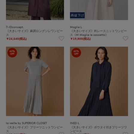
再値下げ
7-IDconcept.
Maglie L
《大きいサイズ》麻調ロングジレワンピー
《大きいサイズ》衿レースニットワンピー
ス
ス《M Maglie le cassetto》
￥24,640(税込)
￥19,800(税込)
60%
60%
OFF
OFF
la veille by SUPERIOR CLOSET
INED L
《大きいサイズ》プリーツニットワンピー
《大きいサイズ》ボウタイ付きプリーツワ
ス
ンピース