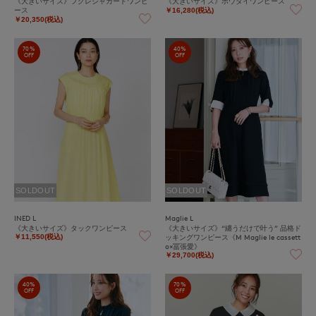
《大きいサイズ》フクレジャカードワンピ
《大きいサイズ》ボウタイワンピース
ース
￥16,280(税込)
￥20,350(税込)
70%
40%
OFF
OFF
SOLDOUT
SOLDOUT
INED L
Maglie L
《大きいサイズ》タックワンピース
《大きいサイズ》“纏うだけで叶う” 品格ド
ッキングワンピース《M Maglie le cassett
￥11,550(税込)
o×冨張愛》
￥29,700(税込)
40%
70%
OFF
OFF