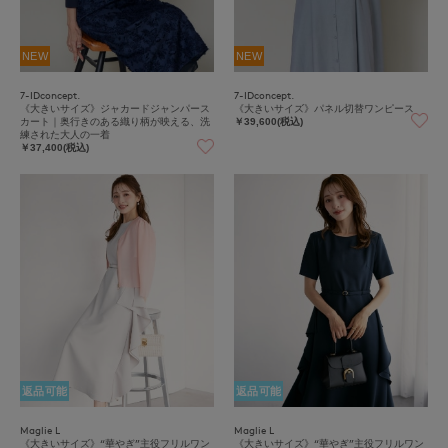
NEW
NEW
7-IDconcept.
7-IDconcept.
《大きいサイズ》ジャカードジャンパース
《大きいサイズ》パネル切替ワンピース
カート｜奥行きのある織り柄が映える、洗
￥39,600(税込)
練された大人の一着
￥37,400(税込)
返品可能
返品可能
Maglie L
Maglie L
《大きいサイズ》“華やぎ”主役フリルワン
《大きいサイズ》“華やぎ”主役フリルワン