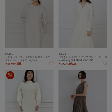
INED L
INED L
《大きいサイズ》【マルチWAYセットアッ
《大きいサイズ》ミディ丈ワンピース 《l
プ】ハイウエストワンピース
a veille by SUPERIOR CLOSET》
￥19,085(税込)
￥29,040(税込)
80%
OFF