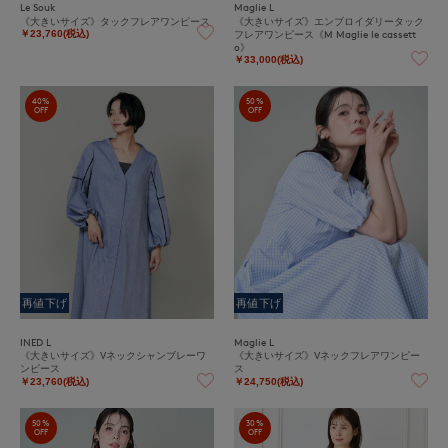
Le Souk
Maglie L
《大きいサイズ》タックフレアワンピース
《大きいサイズ》エンブロイダリータック
フレアワンピース《M Maglie le cassett
￥23,760(税込)
o》
￥33,000(税込)
40%
50%
OFF
OFF
再値下げ
再値下げ
INED L
Maglie L
《大きいサイズ》Vネックシャンブレーワ
《大きいサイズ》Vネックフレアワンピー
ンピース
ス
￥23,760(税込)
￥24,750(税込)
50%
30%
OFF
OFF