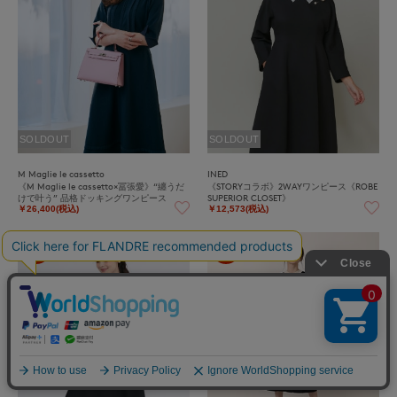
SOLDOUT
SOLDOUT
M Maglie le cassetto
INED
《M Maglie le cassetto×冨張愛》“纏うだ
《STORYコラボ》2WAYワンピース《ROBE
けで叶う” 品格ドッキングワンピース
SUPERIOR CLOSET》
￥26,400(税込)
￥12,573(税込)
50%
50%
OFF
OFF