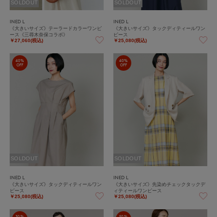
SOLDOUT
SOLDOUT
INED L
INED L
《大きいサイズ》テーラードカラーワンピ
《大きいサイズ》タックディティールワン
ース《三尋木奈保コラボ》
ピース
￥27,060(税込)
￥25,080(税込)
40%
40%
OFF
OFF
SOLDOUT
SOLDOUT
INED L
INED L
《大きいサイズ》タックディティールワン
《大きいサイズ》先染めチェックタックデ
ピース
ィティールワンピース
￥25,080(税込)
￥25,080(税込)
30%
50%