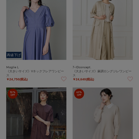
再値下げ
Maglie L
7-IDconcept.
《大きいサイズ》Vネックフレアワンピー
《大きいサイズ》麻調ロングジレワンピー
ス
ス
￥24,750(税込)
￥24,640(税込)
30%
60%
OFF
OFF