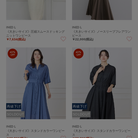
INED L
INED L
《大きいサイズ》圧縮スムースドッキング
《大きいサイズ》ノースリーブフレアワン
ニットワンピース
ピース
￥7,634(税込)
￥22,000(税込)
40%
40%
OFF
OFF
再値下げ
再値下げ
SOLDOUT
SOLDOUT
INED L
INED L
《大きいサイズ》スタンドカラーワンピー
《大きいサイズ》スタンドカラーワンピー
ス
ス