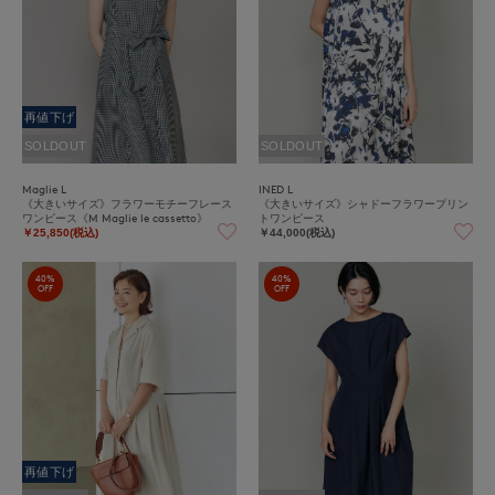
再値下げ
SOLDOUT
SOLDOUT
Maglie L
INED L
《大きいサイズ》フラワーモチーフレース
《大きいサイズ》シャドーフラワープリン
ワンピース《M Maglie le cassetto》
トワンピース
￥25,850(税込)
￥44,000(税込)
40%
40%
OFF
OFF
再値下げ