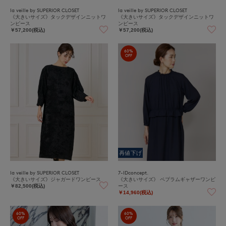
la veille by SUPERIOR CLOSET
la veille by SUPERIOR CLOSET
《大きいサイズ》タックデザインニットワ
《大きいサイズ》タックデザインニットワ
ンピース
ンピース
￥57,200(税込)
￥57,200(税込)
60%
OFF
再値下げ
la veille by SUPERIOR CLOSET
7-IDconcept.
《大きいサイズ》ジャガードワンピース
《大きいサイズ》 ペプラムギャザーワンピ
ース
￥82,500(税込)
￥14,960(税込)
60%
60%
OFF
OFF