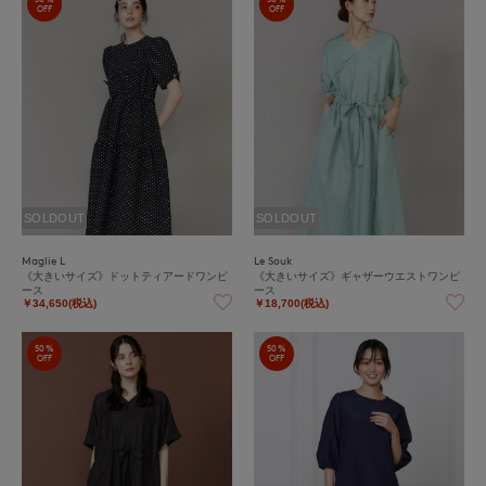
OFF
OFF
SOLDOUT
SOLDOUT
Maglie L
Le Souk
《大きいサイズ》ドットティアードワンピ
《大きいサイズ》ギャザーウエストワンピ
ース
ース
￥34,650(税込)
￥18,700(税込)
50%
50%
OFF
OFF