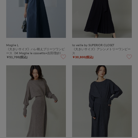
Maglie L
la veille by SUPERIOR CLOSET
《大きいサイズ》ハレ映えプリーツワンピ
《大きいサイズ》アシンメトリーワンピー
ース《M Maglie le cassetto×吉田理紗》
ス
￥51,700(税込)
￥30,800(税込)