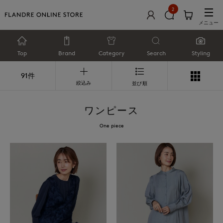
2
メニュー
Top
Brand
Category
Search
Styling
91件
絞込み
並び順
ワンピース
One piece