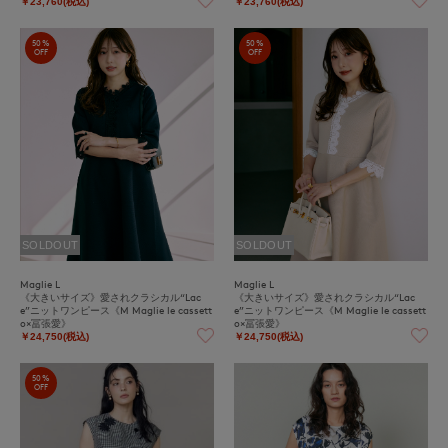
￥23,760(税込)
￥23,760(税込)
50%
50%
OFF
OFF
SOLDOUT
SOLDOUT
Maglie L
Maglie L
《大きいサイズ》愛されクラシカル“Lac
《大きいサイズ》愛されクラシカル“Lac
e”ニットワンピース《M Maglie le cassett
e”ニットワンピース《M Maglie le cassett
o×冨張愛》
o×冨張愛》
￥24,750(税込)
￥24,750(税込)
50%
OFF