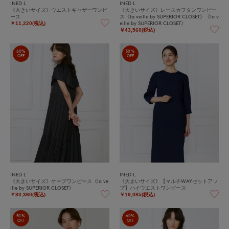
INED L
INED L
《大きいサイズ》ウエストギャザーワンピ
《大きいサイズ》レースカフタンワンピー
ース
ス《la veille by SUPERIOR CLOSET》《la v
eille by SUPERIOR CLOSET》
￥11,220(税込)
￥43,560(税込)
60%
50%
OFF
OFF
INED L
INED L
《大きいサイズ》ケープワンピース《la ve
《大きいサイズ》【マルチWAYセットアッ
ille by SUPERIOR CLOSET》
プ】ハイウエストワンピース
￥30,360(税込)
￥19,085(税込)
50%
60%
OFF
OFF