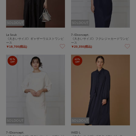
SOLDOUT
SOLDOUT
Le Souk
7-IDconcept.
《大きいサイズ》ギャザーウエストワンピ
《大きいサイズ》フクレジャカードワンピ
ース
ース
￥18,700(税込)
￥20,350(税込)
50%
60%
OFF
OFF
SOLDOUT
SOLDOUT
7-IDconcept.
INED L