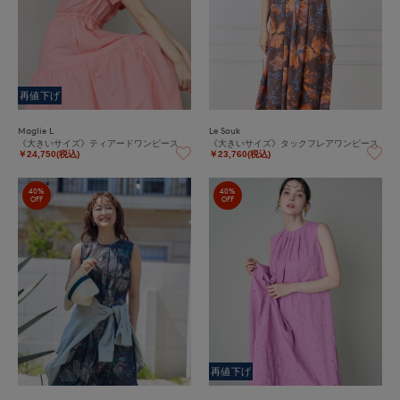
再値下げ
Maglie L
Le Souk
《大きいサイズ》ティアードワンピース
《大きいサイズ》タックフレアワンピース
￥24,750(税込)
￥23,760(税込)
40%
40%
OFF
OFF
再値下げ