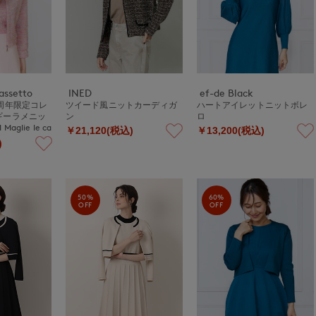
assetto
INED
ef-de Black
周年限定コレ
ツイード風ニットカーディガ
ハートアイレットニットボレ
ギーラメニッ
ン
ロ
glie le ca
￥21,120(税込)
￥13,200(税込)
)
50%
60%
OFF
OFF