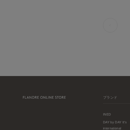
ブランド
INED
DAY by DAY It's
international