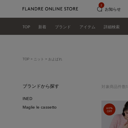
2
お知らせ
TOP
新着
ブランド
アイテム
詳細検索
TOP
ニット
およばれ
ブランドから探す
対象商品件数1
INED
Maglie le cassetto
60%
OFF