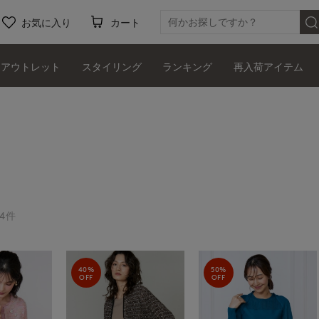
お気に入り
カート
アウトレット
スタイリング
ランキング
再入荷アイテム
4件
40%
50%
OFF
OFF