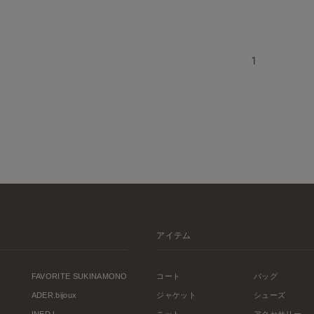
1
アイテム
FAVORITE SUKINAMONO
コート
バッグ
ADER.bijoux
ジャケット
シューズ
INED L
ニット
アクセサリー