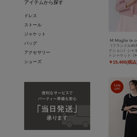
アイテムから探す
ドレス
ストール
ジャケット
M Maglie le c
バッグ
《フランドル45
クション》シャ
アクセサリー
トジャケット《M Ma
ssetto》
シューズ
￥15,400(税込
50%
OFF