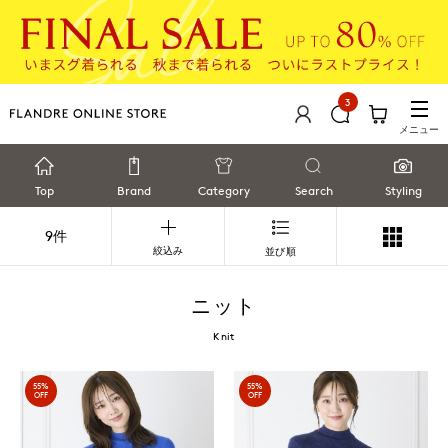
3
メニュー
Top
Brand
Category
Search
Styling
9件
絞込み
並び順
ニット
Knit
55%
55%
OFF
OFF