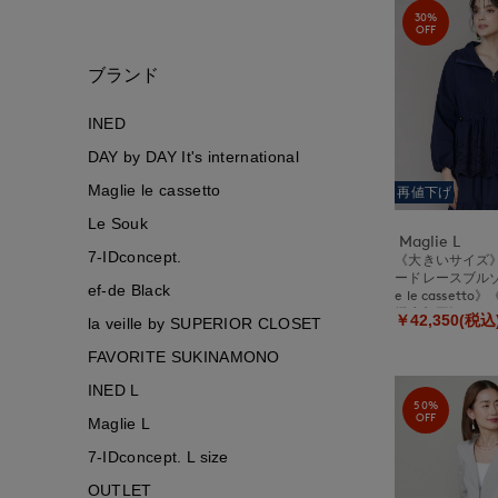
30%
OFF
ブランド
INED
DAY by DAY It's international
Maglie le cassetto
再値下げ
Le Souk
Maglie L
7-IDconcept.
《大きいサイズ
ードレースブルゾン
ef-de Black
e le cassett
撥水加工》
￥42,350(税込
la veille by SUPERIOR CLOSET
FAVORITE SUKINAMONO
INED L
50%
OFF
Maglie L
7-IDconcept. L size
OUTLET