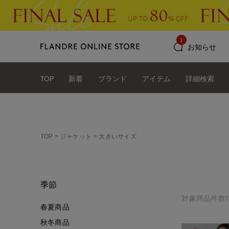
2
お知らせ
TOP
新着
ブランド
アイテム
詳細検索
TOP
ジャケット
大きいサイズ
季節
対象商品件数1
春夏商品
秋冬商品