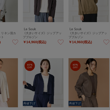
Le Souk
Le Souk
》リネン混カ
《大きいサイズ》ジップアッ
《大きいサイズ》ジップアッ
ット
プブルゾン
プブルゾン
)
￥14,960(税込)
￥14,960(税込)
60%
60%
OFF
OFF
再値下げ
再値下げ