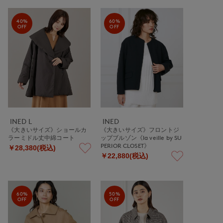
40%
60%
OFF
OFF
INED L
INED
《大きいサイズ》ショールカ
《大きいサイズ》フロントジ
ラーミドル丈中綿コート
ップブルゾン《la veille by SU
PERIOR CLOSET》
￥28,380(税込)
￥22,880(税込)
60%
50%
OFF
OFF