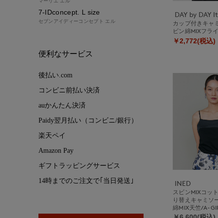
マーリエ エル
7-IDconcept. L size
セブンアイディーコンセプト エル
カップ付きキャ
ビン綿MIXフラ
￥2,772(税込)
便利なサービス
後払い.com
コンビニ前払い決済
auかんたん決済
Paidy翌月払い（コンビニ/銀行）
楽天ペイ
Amazon Pay
ギフトラッピングサービス
14時までのご注文で｢当日発送｣
INED
スビンMIXコッ
り替えキャミソ
綿MIX天竺/A-GIR
￥6,600(税込)