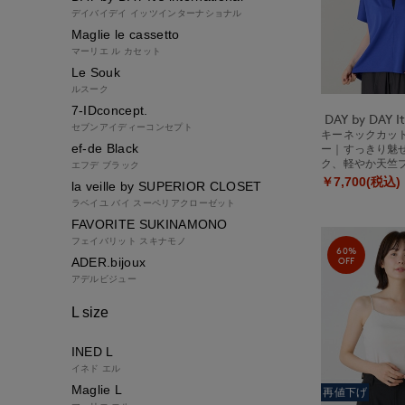
デイバイデイ イッツインターナショナル
Maglie le cassetto
マーリエ ル カセット
Le Souk
ルスーク
7-IDconcept.
セブンアイディーコンセプト
キーネックカッ
ef-de Black
ー｜すっきり魅
ク、軽やか天竺
エフデ ブラック
￥7,700(税込)
la veille by SUPERIOR CLOSET
ラベイユ バイ スーペリアクローゼット
FAVORITE SUKINAMONO
フェイバリット スキナモノ
60%
OFF
ADER.bijoux
アデルビジュー
L size
INED L
イネド エル
Maglie L
再値下げ