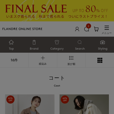
2
メニュー
Top
Brand
Category
Search
Styling
16件
絞込み
並び順
コート
Coat
60%
60%
OFF
OFF