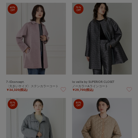
40%
70%
OFF
OFF
7-IDconcept.
la veille by SUPERIOR CLOSET
〈大きいサイズ〉ステンカラーコート
ノーカラーAラインコート
￥34,320(税込)
￥29,700(税込)
50%
80%
OFF
OFF