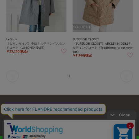
SOLDOUT
Le Souk
SUPERIOR CLOSET
《大きいサイズ》中綿キルティングスタン
《SUPERIOR CLOSET》ARKLEY MIDDLEキ
ドコート《LIMONTA EAST》
ルティングコート《Traditional Weatherw
ear》
￥23,100(税込)
￥7,260(税込)
1
お問い合わせ
利用規約
会社概要
プライバシーポリシー
特定商取引・古物営業法に基づく表示
店舗リスト