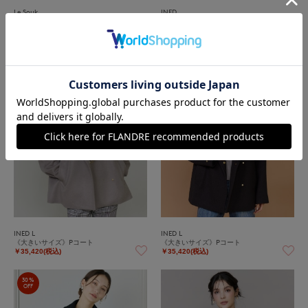
Le Souk
INED
《45th限定企画》ファー付きクルーネック
ヘリンボーン柄ノーカラーショートコート
リバーコート
￥28,160(税込)
￥25,520(税込)
30%
30%
OFF
OFF
INED L
INED L
《大きいサイズ》Pコート
《大きいサイズ》Pコート
￥35,420(税込)
￥35,420(税込)
30%
OFF