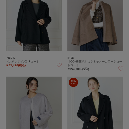
INED L
INED
《大きいサイズ》Pコート
《CONTESSA》カシミヤノーカラーショー
トコート
￥35,420(税込)
￥242,000(税込)
40%
OFF