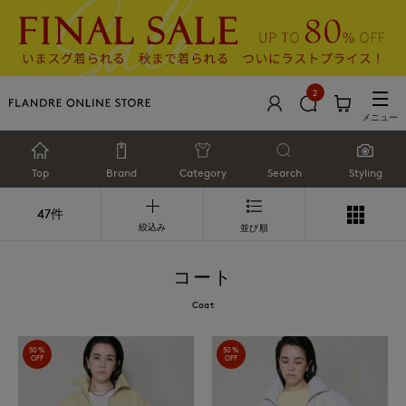
2
メニュー
Top
Brand
Category
Search
Styling
47件
絞込み
並び順
コート
Coat
50%
50%
OFF
OFF