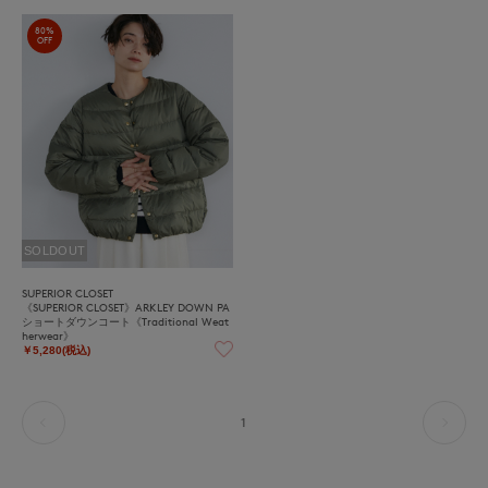
80%
OFF
SOLDOUT
SUPERIOR CLOSET
《SUPERIOR CLOSET》ARKLEY DOWN PA
ショートダウンコート《Traditional Weat
herwear》
￥5,280(税込)
1