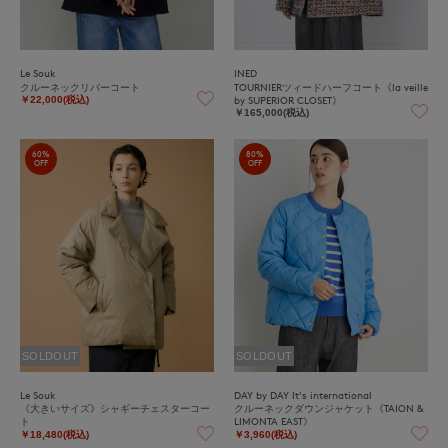
Le Souk
INED
クルーネックリバーコート
TOURNIERツィードハーフコート《la veille
by SUPERIOR CLOSET》
￥22,000(税込)
￥165,000(税込)
60%
80%
OFF
OFF
SOLDOUT
SOLDOUT
Le Souk
DAY by DAY It's international
《大きいサイズ》シャギーチェスターコー
クルーネックダウンジャケット《TAION &
ト
LIMONTA EAST》
￥18,480(税込)
￥3,960(税込)