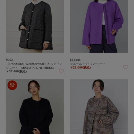
INED
Le Souk
《Traditional Weatherwear》キルティン
クルーネックリバーコート
グコート ARKLEY A-LINE MIDDLE
￥22,000(税込)
￥39,600(税込)
60%
OFF