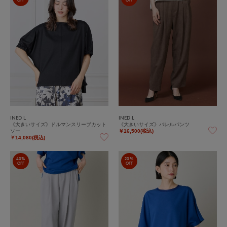
INED L
INED L
《大きいサイズ》ドルマンスリーブカット
《大きいサイズ》バレルパンツ
ソー
￥16,500(税込)
￥14,080(税込)
40%
20%
OFF
OFF