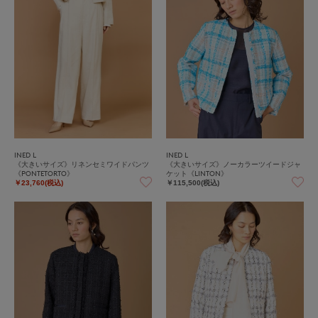
INED L
INED L
《大きいサイズ》リネンセミワイドパンツ
《大きいサイズ》ノーカラーツイードジャ
《PONTETORTO》
ケット《LINTON》
￥23,760(税込)
￥115,500(税込)