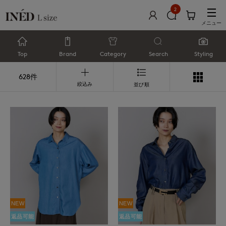
2
メニュー
Top
Brand
Category
Search
Styling
628件
絞込み
並び順
NEW
NEW
返品可能
返品可能