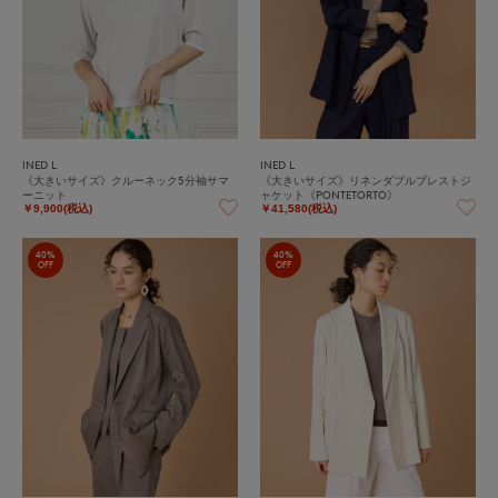
INED L
INED L
《大きいサイズ》クルーネック5分袖サマ
《大きいサイズ》リネンダブルブレストジ
ーニット
ャケット《PONTETORTO》
￥9,900(税込)
￥41,580(税込)
40%
40%
OFF
OFF