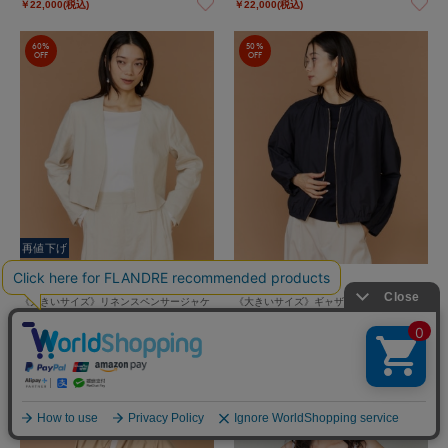
￥22,000(税込)
￥22,000(税込)
60%
50%
OFF
OFF
再値下げ
INED L
INED L
《大きいサイズ》リネンスペンサージャケ
《大きいサイズ》ギャザーブルゾン
ット《PONTETORTO》
￥17,050(税込)
￥22,000(税込)
50%
OFF