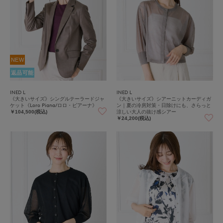
NEW
返品可能
INED L
INED L
《大きいサイズ》シングルテーラードジャ
《大きいサイズ》シアーニットカーディガ
ケット《Loro Piana/ロロ・ピアーナ》
ン｜夏の冷房対策・日除けにも、さらっと
涼しい大人の抜け感シアー
￥104,500(税込)
￥24,200(税込)