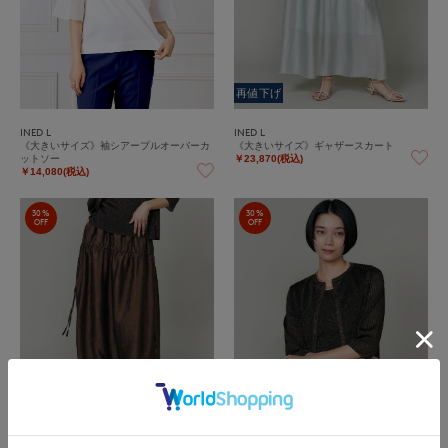
再値下げ
INED L
INED L
《大きいサイズ》袖シアープルオーバーカ
《大きいサイズ》ギャザースカート
ットソー
￥23,870(税込)
￥14,080(税込)
30%
30%
OFF
OFF
再値下げ
再値下げ