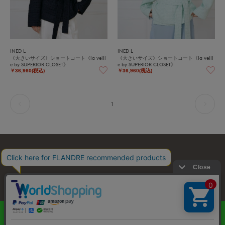
INED L
INED L
《大きいサイズ》ショートコート《la veill
《大きいサイズ》ショートコート《la veill
e by SUPERIOR CLOSET》
e by SUPERIOR CLOSET》
￥36,960(税込)
￥36,960(税込)
1
お問い合わせ
利用規約
会社概要
プライバシーポリシー
特定商取引・古物営業法に基づく表示
店舗リスト
© FLANDRE CO., LTD.