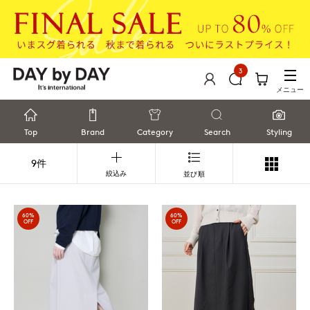
3
メニュー
Top
Brand
Category
Search
Styling
9件
絞込み
並び順
60%
60%
OFF
OFF