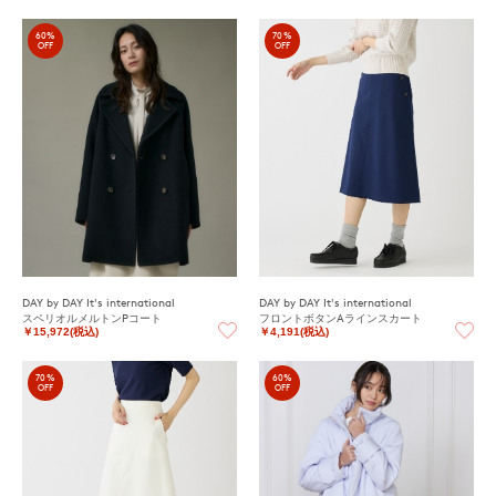
60%
70%
OFF
OFF
DAY by DAY It's international
DAY by DAY It's international
スペリオルメルトンPコート
フロントボタンAラインスカート
￥15,972(税込)
￥4,191(税込)
70%
60%
OFF
OFF